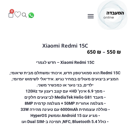
0
Xiaomi Redmi 15C
650
₪
–
550
₪
Xiaomi Redmi 15C – חדש לגמרי
Redmi 15C הוא סמארטפון חדש, איכותי ומשתלם מבית שיאומי,
המציע ביצועים מעולים במחיר נגיש. אידיאלי לשימוש יומיומי,
ילדים, בני נוער או כמכשיר משני.
• מסך 6.9 אינץ’ HD+ עם קצב רענון עד 120Hz
• מעבד MediaTek Helio G81 לביצועים חלקים
• מצלמה אחורית 50MP + מצלמה קדמית 8MP
• סוללה עוצמתית 6000mAh עם טעינה מהירה 33W
• מגיע עם Android 15 וממשק HyperOS
• כולל NFC, Bluetooth 5.4, תמיכה ב-Dual SIM ועו