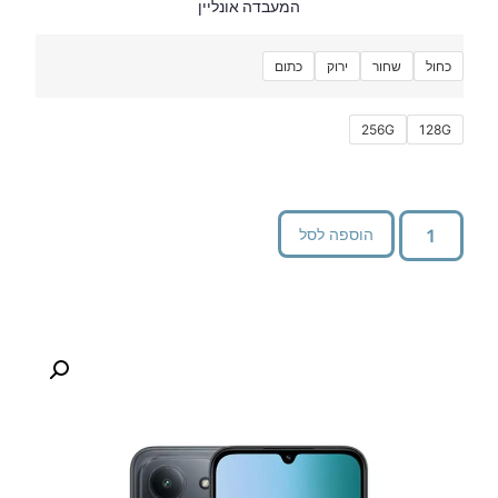
המעבדה אונליין
כחול
שחור
ירוק
כתום
256G
128G
הוספה לסל