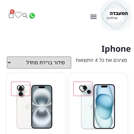
0
Iphone
מציגים את כל ⁦4⁩ התוצאות