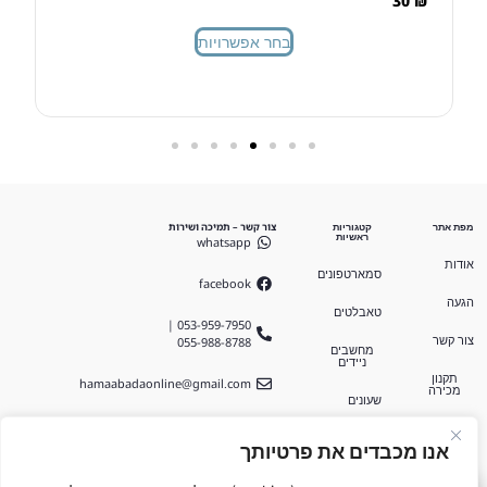
30
₪
בחר אפשרויות
צור קשר – תמיכה ושירות
מפת אתר
קטגוריות
ראשיות
whatsapp
אודות
סמארטפונים
facebook
הגעה
טאבלטים
053-959-7950 |
055-988-8788
צור קשר
מחשבים
ניידים
תקנון
hamaabadaonline@gmail.com
מכירה
שעונים
בן גוריון 17,
שמע
חצור הגלילית
אנו מכבדים את פרטיותך
אביזרים