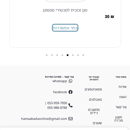
מגן זכוכית למכשירי סמסונג
30
₪
בחר אפשרויות
צור קשר – תמיכה ושירות
מפת אתר
קטגוריות
ראשיות
whatsapp
אודות
סמארטפונים
facebook
הגעה
טאבלטים
053-959-7950 |
055-988-8788
צור קשר
מחשבים
ניידים
תקנון
hamaabadaonline@gmail.com
מכירה
שעונים
בן גוריון 17,