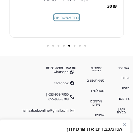
30
₪
בחר אפשרויות
צור קשר – תמיכה ושירות
מפת אתר
קטגוריות
ראשיות
whatsapp
אודות
סמארטפונים
facebook
הגעה
טאבלטים
053-959-7950 |
055-988-8788
צור קשר
מחשבים
ניידים
תקנון
hamaabadaonline@gmail.com
מכירה
שעונים
בן גוריון 17,
שמע
חצור הגלילית
אנו מכבדים את פרטיותך