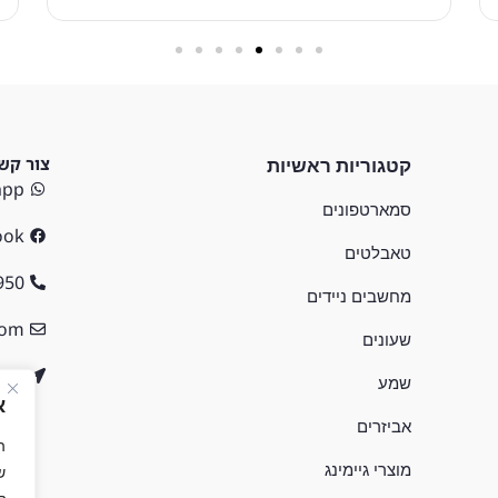
צור קש
קטגוריות ראשיות
app
סמארטפונים
ook
טאבלטים
8-8788
מחשבים ניידים
com
שעונים
בן גוריון 7
שמע
א
אביזרים
מוצרי גיימינג
ש