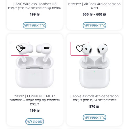
AirPods 4rd generation | איירפודס
ANC Wireless Headset H6 |
דור 4
אוזניות קשת אלחוטיות עם סינון רעשים
199
₪
650
₪
–
600
₪
בחר אפשרויות
בחר אפשרויות
Apple AirPods 4th generation |
CONNEKTO MC37 | אוזניות
איירפודס דור 4 עם סינון רעשים
אלחוטיות עם קייס טעינה – מפחיתות
רעשים
870
₪
199
₪
בחר אפשרויות
הוספה לסל